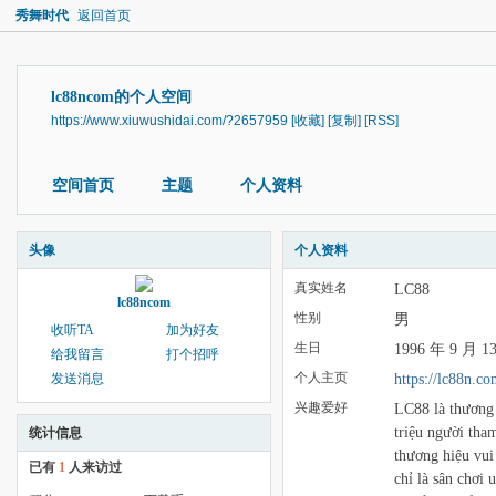
秀舞时代
返回首页
lc88ncom的个人空间
https://www.xiuwushidai.com/?2657959
[收藏]
[复制]
[RSS]
空间首页
主题
个人资料
头像
个人资料
真实姓名
LC88
lc88ncom
性别
男
收听TA
加为好友
生日
1996 年 9 月 1
给我留言
打个招呼
个人主页
https://lc88n.co
发送消息
兴趣爱好
LC88 là thương
triệu người tham
统计信息
thương hiệu vu
已有
1
人来访过
chỉ là sân chơi 