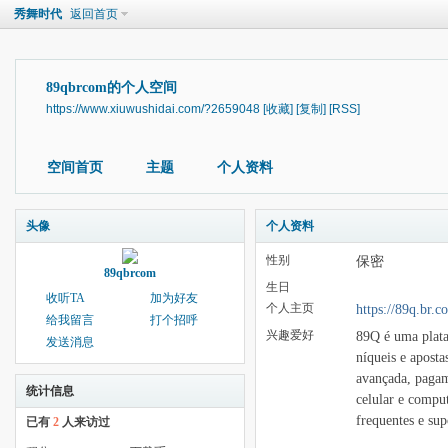
秀舞时代
返回首页
89qbrcom的个人空间
https://www.xiuwushidai.com/?2659048
[收藏]
[复制]
[RSS]
空间首页
主题
个人资料
头像
个人资料
性别
保密
89qbrcom
生日
收听TA
加为好友
个人主页
https://89q.br.c
给我留言
打个招呼
兴趣爱好
89Q é uma plata
发送消息
níqueis e aposta
avançada, pagam
统计信息
celular e comp
frequentes e sup
已有
2
人来访过