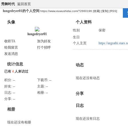
秀舞时代
返回首页
lungedryer01的个人空间
https://www.xiuwushidai.com/?2660196
[收藏]
[复制]
[RSS]
头像
个人资料
性别
保密
lungedryer01
生日
收听TA
加为好友
个人主页
https://argrathi.star
给我留言
打个招呼
发送消息
统计信息
动态
已有
4
人来访过
现在还没有动态
积分:
--
下载币:
--
好友:
--
主题:
--
日志:
--
相册:
--
分享
分享:
--
日志
相册
现在还没有日志
现在还没有相册