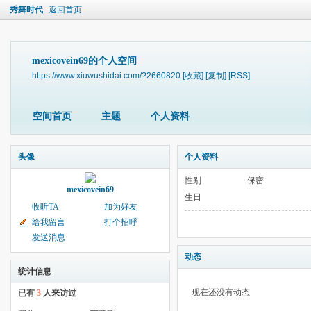
秀舞时代
返回首页
mexicovein69的个人空间
https://www.xiuwushidai.com/?2660820
[收藏]
[复制]
[RSS]
空间首页
主题
个人资料
头像
个人资料
性别
保密
mexicovein69
生日
收听TA
加为好友
给我留言
打个招呼
发送消息
动态
统计信息
现在还没有动态
已有
3
人来访过