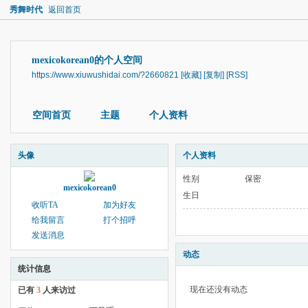
秀舞时代
返回首页
mexicokorean0的个人空间
https://www.xiuwushidai.com/?2660821
[收藏]
[复制]
[RSS]
空间首页
主题
个人资料
头像
个人资料
性别
保密
mexicokorean0
生日
收听TA
加为好友
给我留言
打个招呼
发送消息
动态
统计信息
现在还没有动态
已有
3
人来访过