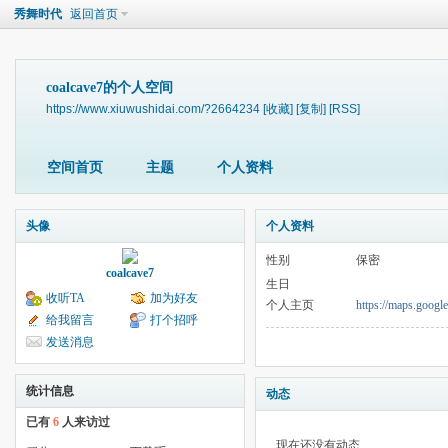
秀舞时代
返回首页
coalcave7的个人空间
https://www.xiuwushidai.com/?2664234
[收藏]
[复制]
[RSS]
空间首页
主题
个人资料
头像
个人资料
性别
保密
coalcave7
生日
收听TA
加为好友
个人主页
https://maps.googl
给我留言
打个招呼
发送消息
统计信息
动态
已有
6
人来访过
现在还没有动态