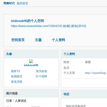
秀舞时代
返回首页
irisbrush96的个人空间
https://www.xiuwushidai.com/?2664235
[收藏]
[复制]
[RSS]
空间首页
主题
个人资料
头像
个人资料
性别
保密
irisbrush96
生日
收听TA
加为好友
个人主页
https://squareblogs
给我留言
打个招呼
发送消息
统计信息
动态
已有
7
人来访过
现在还没有动态