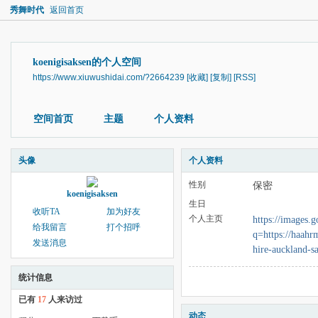
秀舞时代
返回首页
koenigisaksen的个人空间
https://www.xiuwushidai.com/?2664239
[收藏]
[复制]
[RSS]
空间首页
主题
个人资料
头像
个人资料
性别
保密
koenigisaksen
生日
收听TA
加为好友
个人主页
https://images.g
给我留言
打个招呼
q=https://haahr
发送消息
hire-auckland-sa
统计信息
已有
17
人来访过
动态