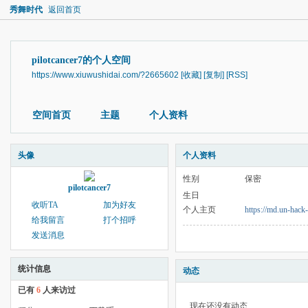
秀舞时代
返回首页
pilotcancer7的个人空间
https://www.xiuwushidai.com/?2665602
[收藏]
[复制]
[RSS]
空间首页
主题
个人资料
头像
个人资料
性别
保密
pilotcancer7
生日
收听TA
加为好友
个人主页
https://md.un-hac
给我留言
打个招呼
发送消息
统计信息
动态
已有
6
人来访过
现在还没有动态