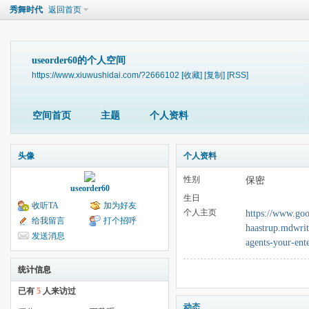
秀舞时代
返回首页
useorder60的个人空间
https://www.xiuwushidai.com/?2666102
[收藏]
[复制]
[RSS]
空间首页
主题
个人资料
头像
个人资料
性别
保密
useorder60
生日
收听TA
加为好友
个人主页
https://www.goo
给我留言
打个招呼
haastrup.mdwrit
发送消息
agents-your-ent
统计信息
已有
5
人来访过
动态