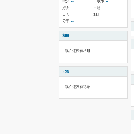
积分:
--
下载币:
--
好友:
--
主题:
--
日志:
--
相册:
--
分享:
--
相册
现在还没有相册
记录
现在还没有记录