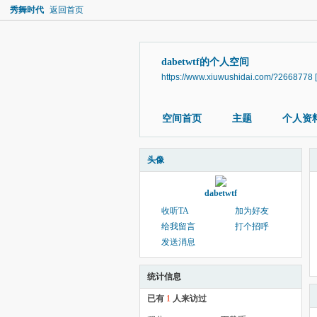
秀舞时代
返回首页
dabetwtf的个人空间
https://www.xiuwushidai.com/?2668778
空间首页
主题
个人资
头像
dabetwtf
收听TA
加为好友
给我留言
打个招呼
发送消息
统计信息
已有
1
人来访过