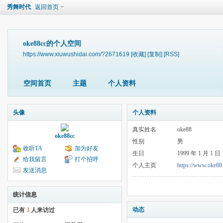
秀舞时代
返回首页
oke88cc的个人空间
https://www.xiuwushidai.com/?2671619
[收藏]
[复制]
[RSS]
空间首页
主题
个人资料
头像
个人资料
真实姓名
oke88
oke88cc
性别
男
收听TA
加为好友
生日
1999 年 1 月 1 日
给我留言
打个招呼
个人主页
https://www.oke88
发送消息
统计信息
动态
已有
3
人来访过