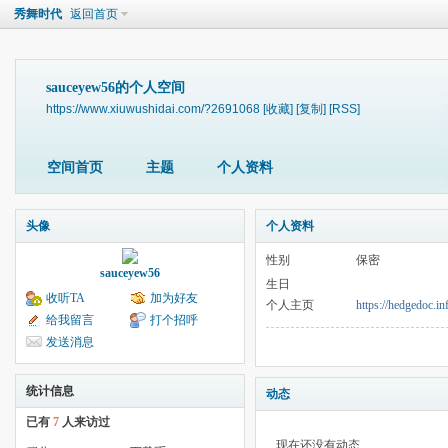
秀舞时代
返回首页
sauceyew56的个人空间
https://www.xiuwushidai.com/?2691068
[收藏]
[复制]
[RSS]
空间首页
主题
个人资料
头像
个人资料
性别
保密
sauceyew56
生日
收听TA
加为好友
个人主页
https://hedgedoc.
给我留言
打个招呼
发送消息
统计信息
动态
已有
7
人来访过
现在还没有动态