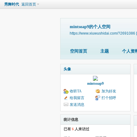
秀舞时代
返回首页
mintsoap9的个人空间
https://www.xiuwushidai.com/?2691086
空间首页
主题
个人资
头像
mintsoap9
收听TA
加为好友
给我留言
打个招呼
发送消息
统计信息
已有
6
人来访过