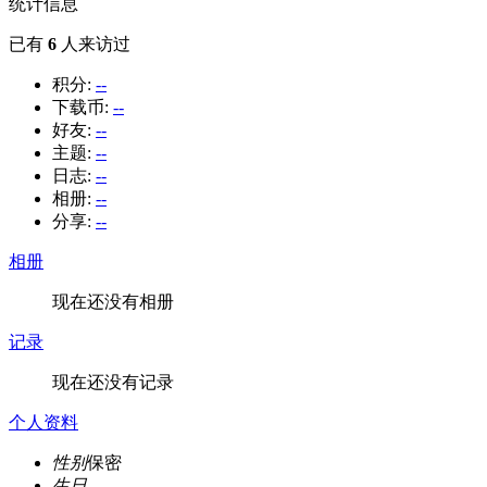
统计信息
已有
6
人来访过
积分:
--
下载币:
--
好友:
--
主题:
--
日志:
--
相册:
--
分享:
--
相册
现在还没有相册
记录
现在还没有记录
个人资料
性别
保密
生日