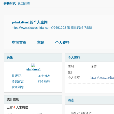
秀舞时代
返回首页
johnkitten1的个人空间
https://www.xiuwushidai.com/?2691292
[收藏]
[复制]
[RSS]
空间首页
主题
个人资料
头像
个人资料
性别
保密
johnkitten1
生日
收听TA
加为好友
个人主页
https://notes.me
给我留言
打个招呼
发送消息
统计信息
动态
已有
4
人来访过
现在还没有动态