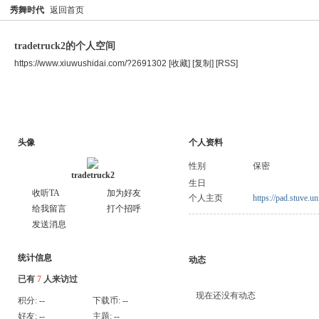
秀舞时代
返回首页
tradetruck2的个人空间
https://www.xiuwushidai.com/?2691302
[收藏]
[复制]
[RSS]
空间首页
主题
个人资料
头像
个人资料
性别
保密
tradetruck2
生日
收听TA
加为好友
个人主页
https://pad.stuve.u
给我留言
打个招呼
发送消息
统计信息
动态
已有
7
人来访过
现在还没有动态
积分:
--
下载币:
--
好友:
--
主题:
--