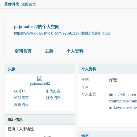
秀舞时代
返回首页
pajamabeef2的个人空间
https://www.xiuwushidai.com/?2691317
[收藏]
[复制]
[RSS]
空间首页
主题
个人资料
头像
个人资料
性别
保密
pajamabeef2
生日
收听TA
加为好友
个人主页
https://villadse
给我留言
打个招呼
contractors-tran
发送消息
in-lawrenceville
统计信息
已有
7
人来访过
动态