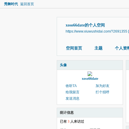
秀舞时代
返回首页
xoso66date的个人空间
https://www.xiuwushidai.com/?2691355
空间首页
主题
个人资
头像
xoso66date
收听TA
加为好友
给我留言
打个招呼
发送消息
统计信息
已有
3
人来访过