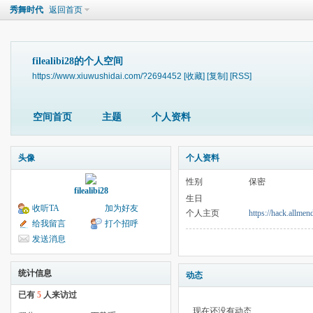
秀舞时代
返回首页
filealibi28的个人空间
https://www.xiuwushidai.com/?2694452
[收藏]
[复制]
[RSS]
空间首页
主题
个人资料
头像
个人资料
性别
保密
filealibi28
生日
收听TA
加为好友
个人主页
https://hack.all
给我留言
打个招呼
发送消息
统计信息
动态
已有
5
人来访过
现在还没有动态