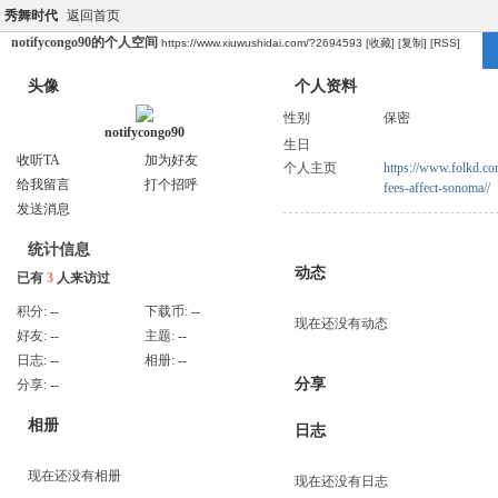
秀舞时代
返回首页
notifycongo90的个人空间
https://www.xiuwushidai.com/?2694593
[收藏]
[复制]
[RSS]
头像
个人资料
性别
保密
notifycongo90
生日
收听TA
加为好友
个人主页
https://www.folkd.c
给我留言
打个招呼
fees-affect-sonoma//
发送消息
统计信息
动态
已有
3
人来访过
积分:
--
下载币:
--
现在还没有动态
好友:
--
主题:
--
日志:
--
相册:
--
分享
分享:
--
相册
日志
现在还没有相册
现在还没有日志