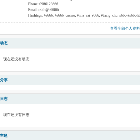
Phone: 0986123666
Email: cskh@s666fit
Hashtags: #s666, #s666_casino, #nha_cai_s666, #trang_chu_s666 #s666fit
查看全部个人资料
动态
现在还没有动态
分享
日志
现在还没有日志
主题