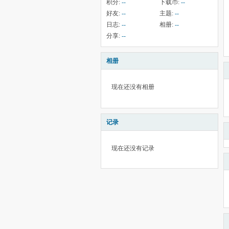
积分:
--
下载币:
--
好友:
--
主题:
--
日志:
--
相册:
--
分享:
--
相册
现在还没有相册
记录
现在还没有记录