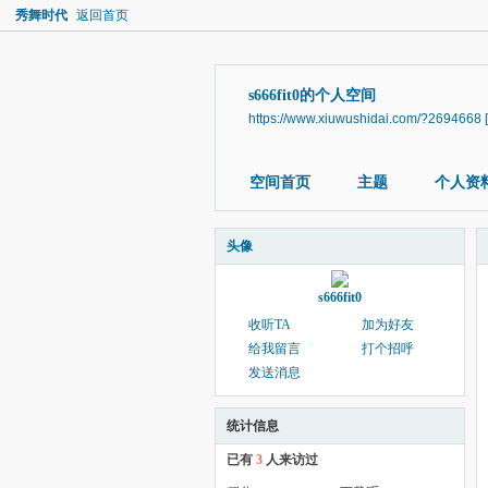
秀舞时代
返回首页
s666fit0的个人空间
https://www.xiuwushidai.com/?2694668
空间首页
主题
个人资
头像
s666fit0
收听TA
加为好友
给我留言
打个招呼
发送消息
统计信息
已有
3
人来访过