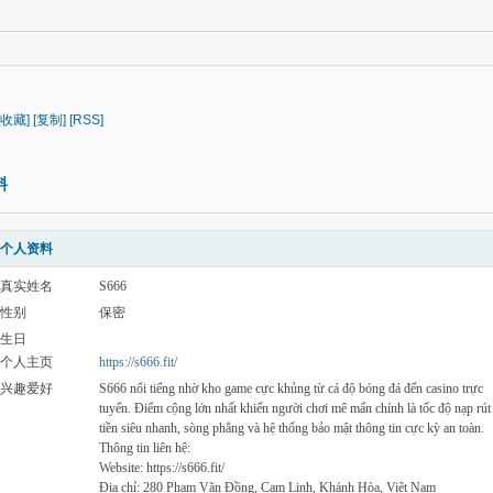
[收藏]
[复制]
[RSS]
料
个人资料
真实姓名
S666
性别
保密
生日
个人主页
https://s666.fit/
兴趣爱好
S666 nổi tiếng nhờ kho game cực khủng từ cá độ bóng đá đến casino trực
tuyến. Điểm cộng lớn nhất khiến người chơi mê mẩn chính là tốc độ nạp rút
tiền siêu nhanh, sòng phẳng và hệ thống bảo mật thông tin cực kỳ an toàn.
Thông tin liên hệ:
Website: https://s666.fit/
Địa chỉ: 280 Phạm Văn Đồng, Cam Linh, Khánh Hòa, Việt Nam