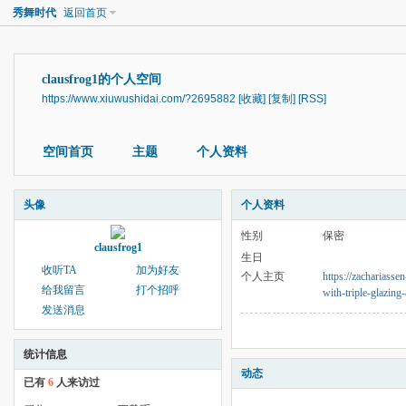
秀舞时代
返回首页
clausfrog1的个人空间
https://www.xiuwushidai.com/?2695882
[收藏]
[复制]
[RSS]
空间首页
主题
个人资料
头像
个人资料
性别
保密
clausfrog1
生日
收听TA
加为好友
个人主页
https://zachariass
给我留言
打个招呼
with-triple-glazing
发送消息
统计信息
动态
已有
6
人来访过