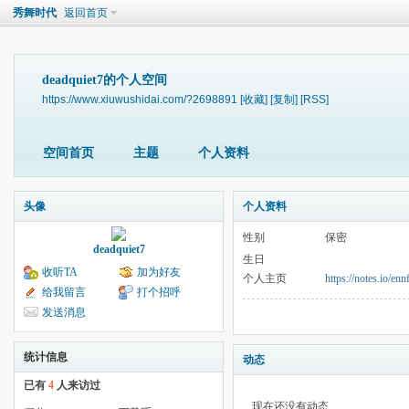
秀舞时代
返回首页
deadquiet7的个人空间
https://www.xiuwushidai.com/?2698891
[收藏]
[复制]
[RSS]
空间首页
主题
个人资料
头像
个人资料
性别
保密
deadquiet7
生日
收听TA
加为好友
个人主页
https://notes.io/enn
给我留言
打个招呼
发送消息
统计信息
动态
已有
4
人来访过
现在还没有动态