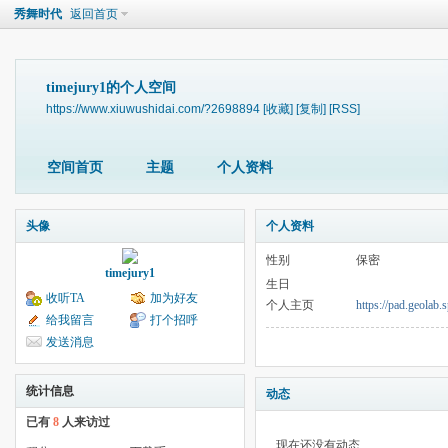
秀舞时代
返回首页
timejury1的个人空间
https://www.xiuwushidai.com/?2698894
[收藏]
[复制]
[RSS]
空间首页
主题
个人资料
头像
个人资料
性别
保密
timejury1
生日
收听TA
加为好友
个人主页
https://pad.geola
给我留言
打个招呼
发送消息
统计信息
动态
已有
8
人来访过
现在还没有动态