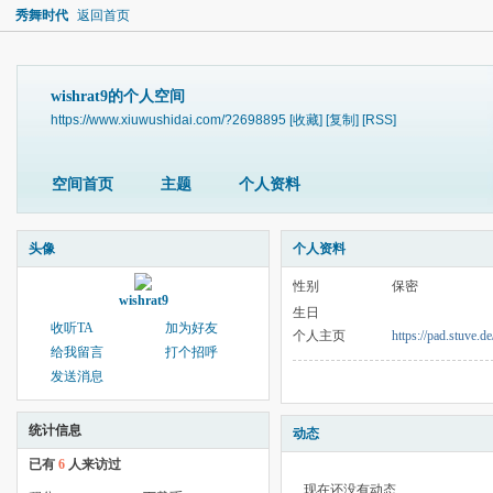
秀舞时代
返回首页
wishrat9的个人空间
https://www.xiuwushidai.com/?2698895
[收藏]
[复制]
[RSS]
空间首页
主题
个人资料
头像
个人资料
性别
保密
wishrat9
生日
收听TA
加为好友
个人主页
https://pad.stuve.d
给我留言
打个招呼
发送消息
统计信息
动态
已有
6
人来访过
现在还没有动态