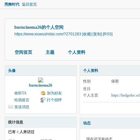
秀舞时代
返回首页
burncinema26的个人空间
https://www.xiuwushidai.com/?2701283
[收藏]
[复制]
[RSS]
空间首页
主题
个人资料
头像
个人资料
性别
保密
burncinema26
生日
收听TA
加为好友
个人主页
https://hedgedoc.e
给我留言
打个招呼
发送消息
统计信息
动态
已有
4
人来访过
现在还没有动态