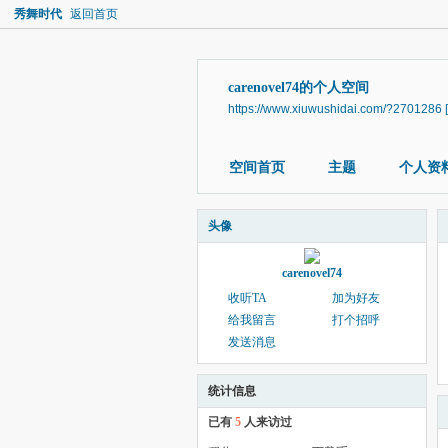
秀舞时代
返回首页
carenovel74的个人空间
https://www.xiuwushidai.com/?2701286
空间首页
主题
个人资
头像
carenovel74
收听TA
加为好友
给我留言
打个招呼
发送消息
统计信息
已有
5
人来访过