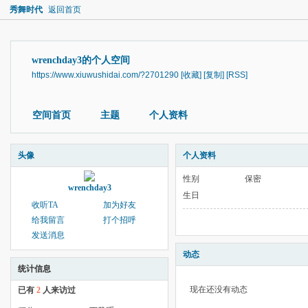
秀舞时代
返回首页
wrenchday3的个人空间
https://www.xiuwushidai.com/?2701290
[收藏]
[复制]
[RSS]
空间首页
主题
个人资料
头像
个人资料
性别
保密
wrenchday3
生日
收听TA
加为好友
给我留言
打个招呼
发送消息
动态
统计信息
现在还没有动态
已有
2
人来访过