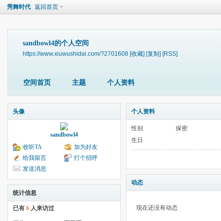
秀舞时代
返回首页
sandbowl4的个人空间
https://www.xiuwushidai.com/?2701608
[收藏]
[复制]
[RSS]
空间首页
主题
个人资料
头像
个人资料
性别
保密
sandbowl4
生日
收听TA
加为好友
给我留言
打个招呼
发送消息
动态
统计信息
现在还没有动态
已有
6
人来访过