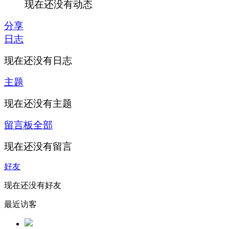
现在还没有动态
分享
日志
现在还没有日志
主题
现在还没有主题
留言板
全部
现在还没有留言
好友
现在还没有好友
最近访客