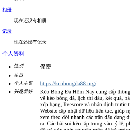
相册
现在还没有相册
记录
现在还没有记录
个人资料
性别
保密
生日
https://keobongda88.org/
个人主页
Kèo Bóng Đá Hôm Nay cung cấp thông
兴趣爱好
về kèo bóng đá, lịch thi đấu, kết quả, b
xếp hạng, livescore và nhận định trước t
Website cập nhật dữ liệu liên tục, giúp 
xem theo dõi nhanh các trận đấu đang d
ra. Các bài soi kèo tập trung vào tỷ lệ, 
độ và góc nhìn chuyên môn để hỗ trợ q