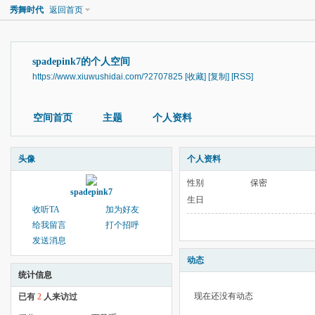
秀舞时代
返回首页
spadepink7的个人空间
https://www.xiuwushidai.com/?2707825
[收藏]
[复制]
[RSS]
空间首页
主题
个人资料
头像
个人资料
性别
保密
spadepink7
生日
收听TA
加为好友
给我留言
打个招呼
发送消息
动态
统计信息
现在还没有动态
已有
2
人来访过