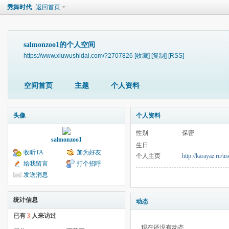
秀舞时代
返回首页
salmonzoo1的个人空间
https://www.xiuwushidai.com/?2707826
[收藏]
[复制]
[RSS]
空间首页
主题
个人资料
头像
个人资料
性别
保密
salmonzoo1
生日
收听TA
加为好友
个人主页
http://karayaz.ru/use
给我留言
打个招呼
发送消息
统计信息
动态
已有
3
人来访过
现在还没有动态