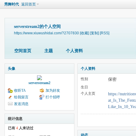
秀舞时代
返回首页
serverstream2的个人空间
https://www.xiuwushidai.com/?2707830
[收藏]
[复制]
[RSS]
空间首页
主题
个人资料
头像
个人资料
性别
保密
serverstream2
生日
收听TA
加为好友
个人主页
https://nutrit
给我留言
打个招呼
at_Is_The_Fent
发送消息
Like_In_10_Yea
统计信息
已有
4
人来访过
动态