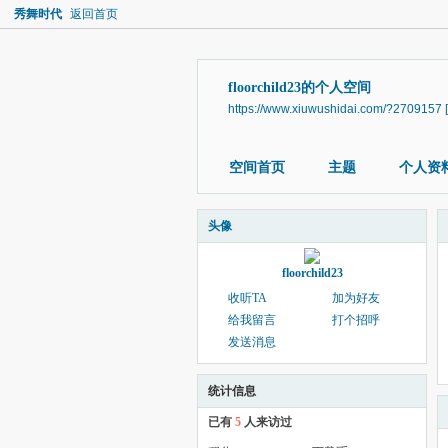
秀舞时代
返回首页
floorchild23的个人空间
https://www.xiuwushidai.com/?2709157
空间首页
主题
个人资
头像
floorchild23
收听TA
加为好友
给我留言
打个招呼
发送消息
统计信息
已有
5
人来访过