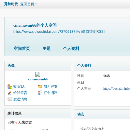
秀舞时代
返回首页
cinemavan66的个人空间
https://www.xiuwushidai.com/?2709187
[收藏]
[复制]
[RSS]
空间首页
主题
个人资料
头像
个人资料
性别
保密
cinemavan66
生日
收听TA
加为好友
个人主页
https://doc.admin
给我留言
打个招呼
发送消息
统计信息
动态
已有
6
人来访过
现在还没有动态