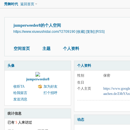
秀舞时代
返回首页
jumperweeder8的个人空间
https://www.xiuwushidai.com/?2709190
[收藏]
[复制]
[RSS]
空间首页
主题
个人资料
头像
个人资料
性别
保密
jumperweeder8
生日
收听TA
加为好友
个人主页
https://www.google
给我留言
打个招呼
aachen.de/Z4bY
发送消息
统计信息
动态
已有
5
人来访过