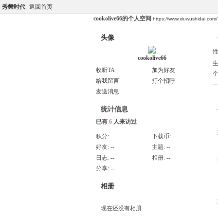
秀舞时代
返回首页
cookolive66的个人空间
https://www.xiuwushidai.co
头像
cookolive66
收听TA
加为好友
给我留言
打个招呼
发送消息
统计信息
已有
6
人来访过
积分:
--
下载币:
--
好友:
--
主题:
--
日志:
--
相册:
--
分享:
--
相册
现在还没有相册