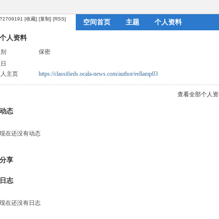
m/?2709191
[收藏]
[复制]
[RSS]
空间首页
主题
个人资料
个人资料
性别
保密
生日
个人主页
https://classifieds.ocala-news.com/author/eellamp03
查看全部个人资
动态
现在还没有动态
分享
日志
现在还没有日志