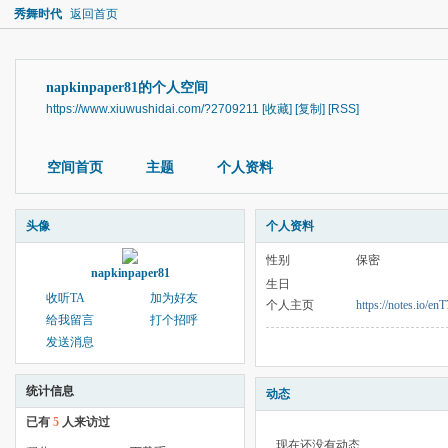
秀舞时代
返回首页
napkinpaper81的个人空间
https://www.xiuwushidai.com/?2709211
[收藏]
[复制]
[RSS]
空间首页
主题
个人资料
头像
个人资料
性别
保密
napkinpaper81
生日
收听TA
加为好友
个人主页
https://notes.io/en
给我留言
打个招呼
发送消息
统计信息
动态
已有
5
人来访过
现在还没有动态