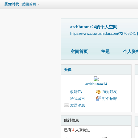
秀舞时代
返回首页
archbutane24的个人空间
https://www.xiuwushidai.com/?2709241
空间首页
主题
个人资
头像
archbutane24
收听TA
加为好友
给我留言
打个招呼
发送消息
统计信息
已有
4
人来访过