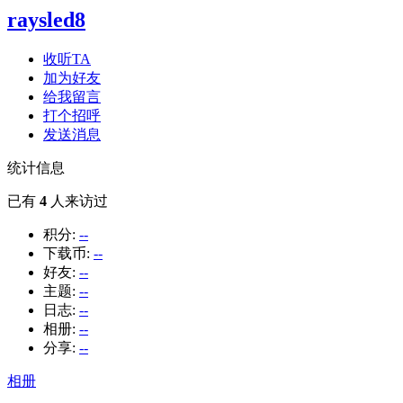
raysled8
收听TA
加为好友
给我留言
打个招呼
发送消息
统计信息
已有
4
人来访过
积分:
--
下载币:
--
好友:
--
主题:
--
日志:
--
相册:
--
分享:
--
相册