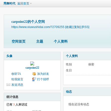
秀舞时代
返回首页
carpoint22的个人空间
https://www.xiuwushidai.com/?2709255
[收藏]
[复制]
[RSS]
空间首页
主题
个人资料
头像
个人资料
性别
保密
carpoint22
生日
收听TA
加为好友
给我留言
打个招呼
发送消息
动态
统计信息
现在还没有动态
已有
3
人来访过