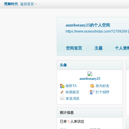
秀舞时代
返回首页
auntbotany25的个人空间
https://www.xiuwushidai.com/?2709269
空间首页
主题
个人资
头像
auntbotany25
收听TA
加为好友
给我留言
打个招呼
发送消息
统计信息
已有
5
人来访过