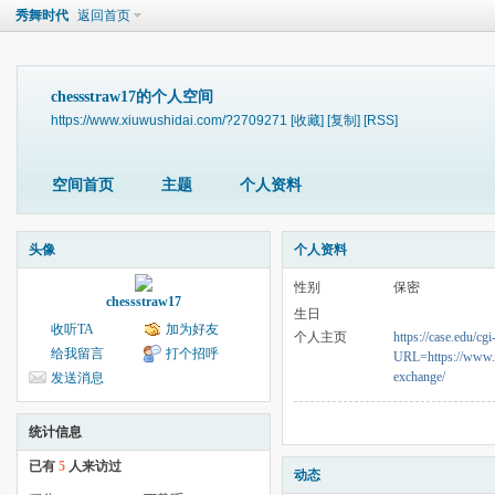
秀舞时代
返回首页
chessstraw17的个人空间
https://www.xiuwushidai.com/?2709271
[收藏]
[复制]
[RSS]
空间首页
主题
个人资料
头像
个人资料
性别
保密
chessstraw17
生日
收听TA
加为好友
个人主页
https://case.edu/cgi
给我留言
打个招呼
URL=https://www.o
exchange/
发送消息
统计信息
已有
5
人来访过
动态