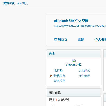
秀舞时代
返回首页
plowstudy32的个人空间
https://www.xiuwushidai.com/?2709281
空间首页
主题
个人资
头像
plowstudy32
收听TA
加为好友
给我留言
打个招呼
发送消息
统计信息
已有
4
人来访过