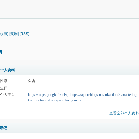
[收藏]
[复制]
[RSS]
料
个人资料
性别
保密
生日
个人主页
https://maps.google.fr/url?q=https://squareblogs.net/inkaction66/mastering-
the-function-of-an-agent-for-your-llc
查看全部个人资料
动态