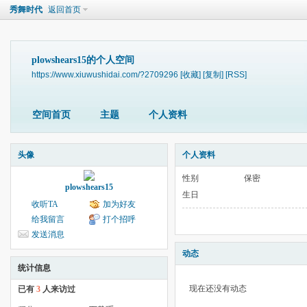
秀舞时代
返回首页
plowshears15的个人空间
https://www.xiuwushidai.com/?2709296
[收藏]
[复制]
[RSS]
空间首页
主题
个人资料
头像
个人资料
性别
保密
plowshears15
生日
收听TA
加为好友
给我留言
打个招呼
发送消息
动态
统计信息
现在还没有动态
已有
3
人来访过