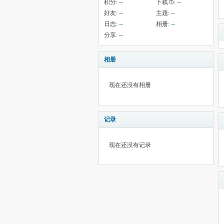
积分:
--
下载币:
--
好友:
--
主题:
--
日志:
--
相册:
--
分享:
--
相册
现在还没有相册
记录
现在还没有记录