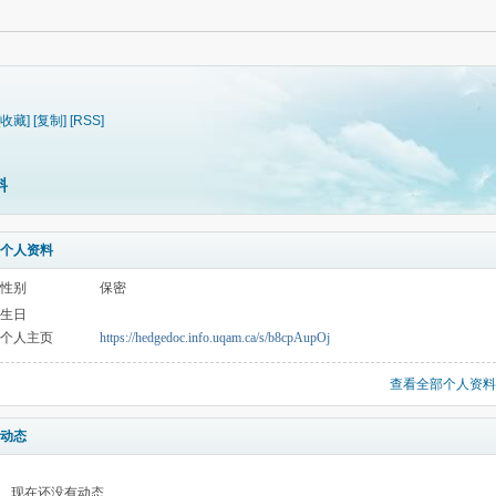
[收藏]
[复制]
[RSS]
料
个人资料
性别
保密
生日
个人主页
https://hedgedoc.info.uqam.ca/s/b8cpAupOj
查看全部个人资料
动态
现在还没有动态