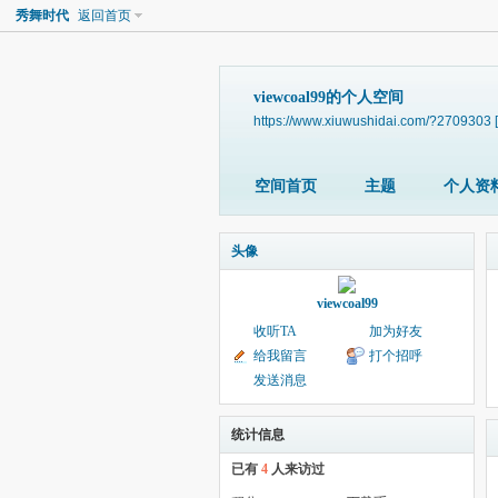
秀舞时代
返回首页
viewcoal99的个人空间
https://www.xiuwushidai.com/?2709303
空间首页
主题
个人资
头像
viewcoal99
收听TA
加为好友
给我留言
打个招呼
发送消息
统计信息
已有
4
人来访过