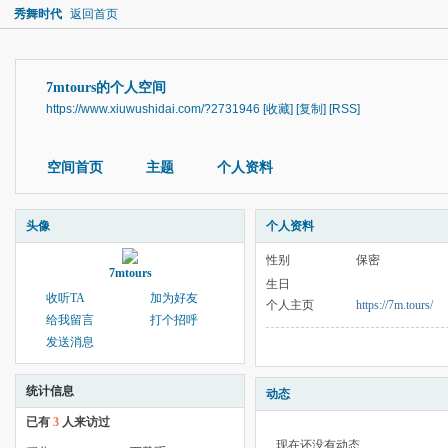
秀舞时代
返回首页
7mtours的个人空间
https://www.xiuwushidai.com/?2731946
[收藏]
[复制]
[RSS]
空间首页
主题
个人资料
头像
个人资料
性别
保密
7mtours
生日
收听TA
加为好友
个人主页
https://7m.tours/
给我留言
打个招呼
发送消息
统计信息
动态
已有
3
人来访过
现在还没有动态