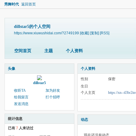
秀舞时代
返回首页
dillstar5的个人空间
https://www.xiuwushidai.com/?2749199
[收藏]
[复制]
[RSS]
空间首页
主题
个人资料
头像
个人资料
性别
保密
dillstar5
生日
收听TA
加为好友
个人主页
https://xn--tl3br2in
给我留言
打个招呼
发送消息
统计信息
动态
已有
7
人来访过
现在还没有动态