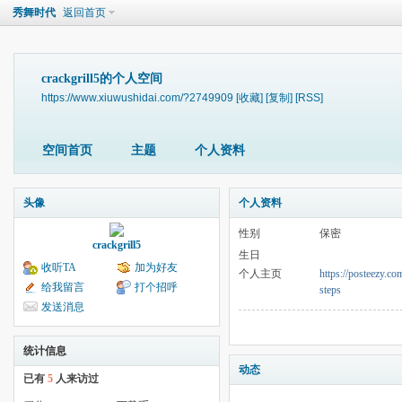
秀舞时代
返回首页
crackgrill5的个人空间
https://www.xiuwushidai.com/?2749909
[收藏]
[复制]
[RSS]
空间首页
主题
个人资料
头像
个人资料
性别
保密
crackgrill5
生日
收听TA
加为好友
个人主页
https://posteezy.c
给我留言
打个招呼
steps
发送消息
统计信息
动态
已有
5
人来访过